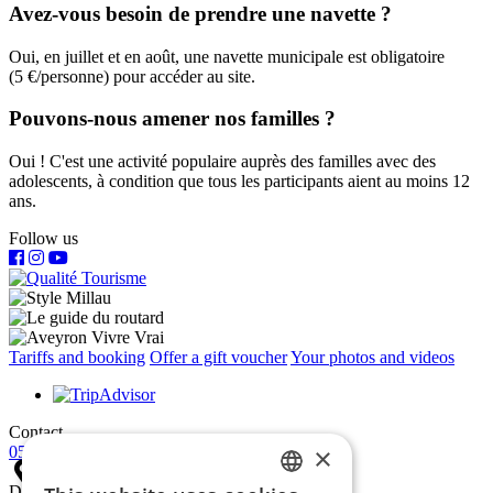
Avez-vous besoin de prendre une navette ?
Oui, en juillet et en août, une navette municipale est obligatoire
(5 €/personne) pour accéder au site.
Pouvons-nous amener nos familles ?
Oui ! C'est une activité populaire auprès des familles avec des
adolescents, à condition que tous les participants aient au moins 12
ans.
Follow us
Tariffs and booking
Offer a gift voucher
Your photos and videos
Contact
×
05 65 60 72 03
During the season