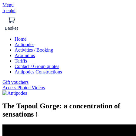
Menu
fr
|
en
|
nl
Basket
Home
Antipodes
Activities / Booking
Around us
Tariffs
Contact / Group quotes
Antipodes Constructions
Gift vouchers
Access Photos Videos
The Tapoul Gorge: a concentration of
sensations !