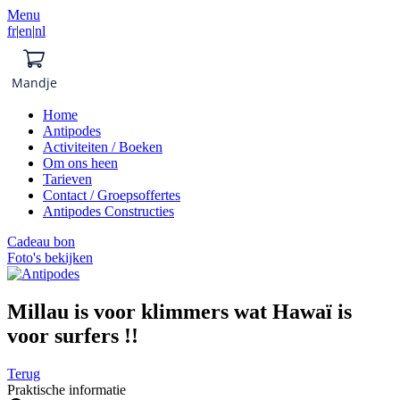
Menu
fr
|
en
|
nl
Mandje
Home
Antipodes
Activiteiten / Boeken
Om ons heen
Tarieven
Contact / Groepsoffertes
Antipodes Constructies
Cadeau bon
Foto's bekijken
Millau is voor klimmers wat Hawaï is
voor surfers !!
Terug
Praktische informatie