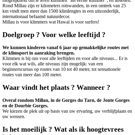
mogelijkheid om te leren klimmen "als eerste klimmer", en abseilen.
Rond Millau zijn er kilometers rotswanden, in een omtrek van 25
km vindt men meer dan 1500 klimlengtes in een uitzonderlijk,
internationaal befaamd natuurdecor.
Millau is voor klimmers wat Hawaï is voor surfers!
Doelgroep ? Voor welke leeftijd ?
We kunnen kinderen vanaf 6 jaar op gemakkelijke routes met
de klimsport in aanraking brengen.
Klimmen is bij ons voor alle leeftijden en voor alle niveaus... Er is
voor elk wat wils, alle niveaus zijn mogelijk: van een
beginnerscursus op routes van 10 tot 40 meter, tot sensationele
routes van meer dan 100 meter.
Waar vindt het plaats ? Wanneer ?
Overal rondom Millau, in de Gorges du Tarn, de Jonte Gorges
en de Dourbie Gorges.
We kiezen de plek uit op basis van uw ervaring, uw verblijfplaats en
uw wensen.
Is het moeilijk ? Wat als ik hoogtevrees