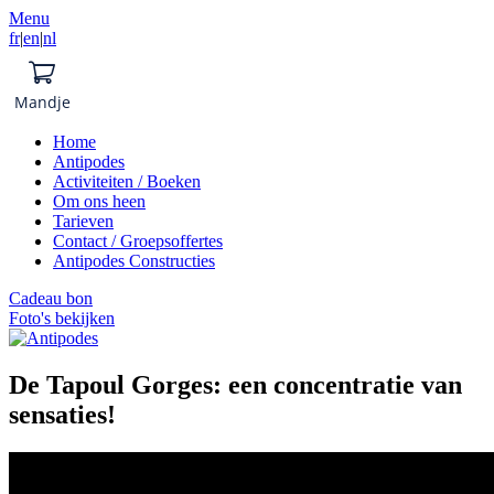
Menu
fr
|
en
|
nl
Mandje
Home
Antipodes
Activiteiten / Boeken
Om ons heen
Tarieven
Contact / Groepsoffertes
Antipodes Constructies
Cadeau bon
Foto's bekijken
De Tapoul Gorges: een concentratie van
sensaties!