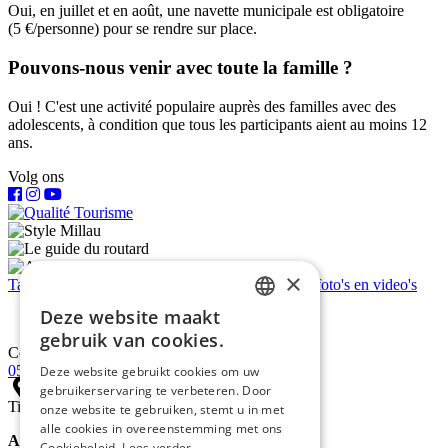
Oui, en juillet et en août, une navette municipale est obligatoire
(5 €/personne) pour se rendre sur place.
Pouvons-nous venir avec toute la famille ?
Oui ! C'est une activité populaire auprès des familles avec des
adolescents, à condition que tous les participants aient au moins 12
ans.
Volg ons
×
Tarieven en boeking
Bied een cadeaubon aan
Je foto's en video's
Deze website maakt
FRENCH
gebruik van cookies.
Contact
ENGLISH
05 65 60 72 03
Deze website gebruikt cookies om uw
gebruikerservaring te verbeteren. Door
DUTCH
Tijdens het seizoen
onze website te gebruiken, stemt u in met
alle cookies in overeenstemming met ons
Antipodes
Cookiebeleid.
Lees verder