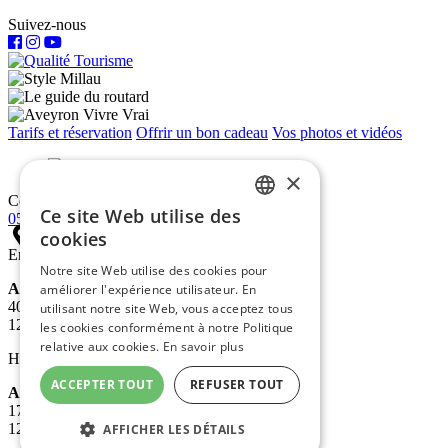
Suivez-nous
Tarifs et réservation
Offrir un bon cadeau
Vos photos et vidéos
×
Contact
Ce site Web utilise des
05 65 60 72 03
FRENCH
cookies
En saison
ENGLISH
Notre site Web utilise des cookies pour
Antipodes
améliorer l'expérience utilisateur. En
DUTCH
403, avenue de Millau Plage
utilisant notre site Web, vous acceptez tous
12100 MILLAU
les cookies conformément à notre Politique
relative aux cookies.
En savoir plus
Hors saison
ACCEPTER TOUT
REFUSER TOUT
Antipodes bureaux
173 bis, avenue de Calès
12100 MILLAU
AFFICHER LES DÉTAILS