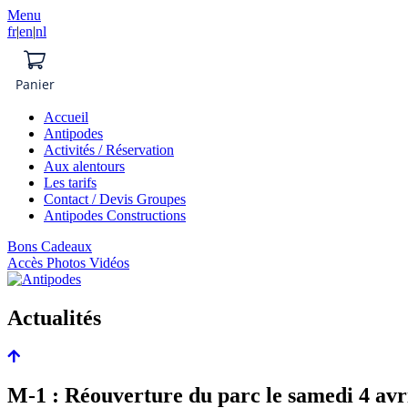
Menu
fr
|
en
|
nl
Panier
Accueil
Antipodes
Activités / Réservation
Aux alentours
Les tarifs
Contact / Devis Groupes
Antipodes Constructions
Bons Cadeaux
Accès Photos Vidéos
Actualités
M-1 : Réouverture du parc le samedi 4 avri