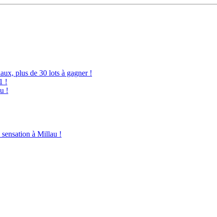
ux, plus de 30 lots à gagner !
1 !
u !
sensation à Millau !