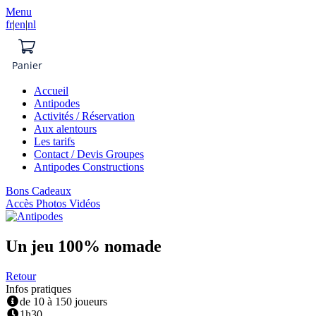
Menu
fr
|
en
|
nl
Panier
Accueil
Antipodes
Activités / Réservation
Aux alentours
Les tarifs
Contact / Devis Groupes
Antipodes Constructions
Bons Cadeaux
Accès Photos Vidéos
Un jeu 100% nomade
Retour
Infos pratiques
de 10 à 150 joueurs
1h30