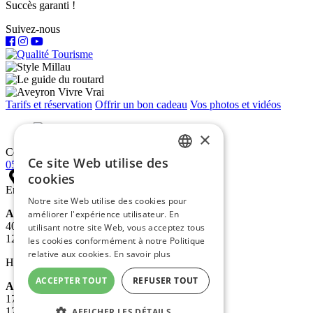
Succès garanti !
Suivez-nous
Tarifs et réservation
Offrir un bon cadeau
Vos photos et vidéos
×
Contact
Ce site Web utilise des
05 65 60 72 03
FRENCH
cookies
En saison
ENGLISH
Notre site Web utilise des cookies pour
Antipodes
améliorer l'expérience utilisateur. En
DUTCH
403, avenue de Millau Plage
utilisant notre site Web, vous acceptez tous
12100 MILLAU
les cookies conformément à notre Politique
relative aux cookies.
En savoir plus
Hors saison
ACCEPTER TOUT
REFUSER TOUT
Antipodes bureaux
173 bis, avenue de Calès
12100 MILLAU
AFFICHER LES DÉTAILS